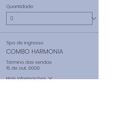
Quantidade
Tipo de ingresso
COMBO HARMONIA
Término das vendas
15 de out., 00:00
Mais informações
Preço
R$ 1.164,00
Quantidade